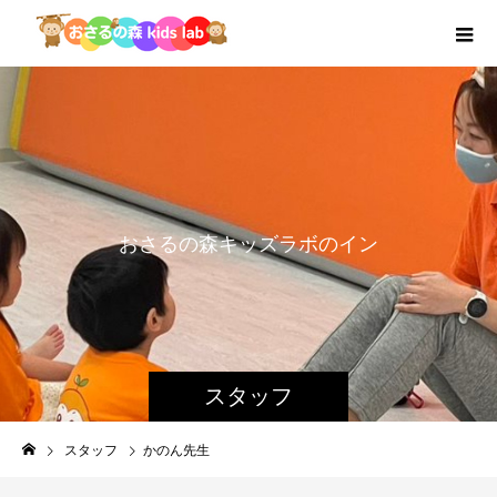
お
さ
る
の
森
キ
ッ
ズ
ラ
ボ
の
イ
ン
ス
ト
ラ
ク
スタッフ
スタッフ
かのん先生