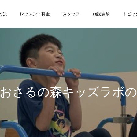
とは
レッスン・料金
スタッフ
施設開放
トピッ
る
の
森
キ
ッ
ズ
ラ
ボ
の
活
動