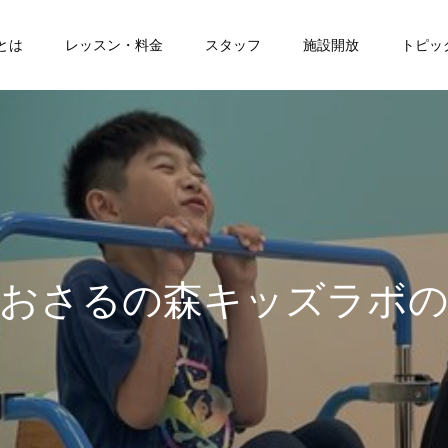
とは
レッスン・料金
スタッフ
施設開放
トピッ
る
の
森
キ
ッ
ズ
ラ
ボ
の
活
動