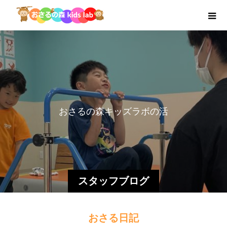
お
さ
る
の
森
キ
ッ
ズ
ラ
ボ
の
活
動
を
チ
スタッフブログ
おさる日記