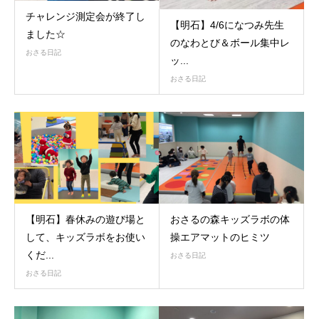
チャレンジ測定会が終了し
【明石】4/6になつみ先生
ました☆
のなわとび＆ボール集中レ
おさる日記
ッ...
おさる日記
【明石】春休みの遊び場と
おさるの森キッズラボの体
して、キッズラボをお使い
操エアマットのヒミツ
くだ...
おさる日記
おさる日記