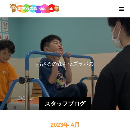
お
さ
る
の
森
キ
ッ
ズ
ラ
ボ
の
活
動
スタッフブログ
2023年 4月