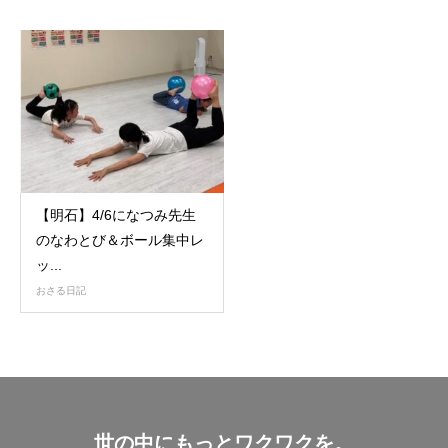
【明石】4/6になつみ先生
のなわとび＆ボール集中レ
ッ...
おさる日記
世の中にもっとワクワクを。