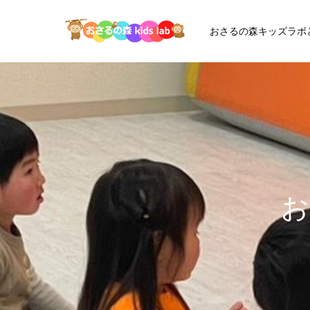
おさるの森キッズラボ
お
さ
る
の
森
キ