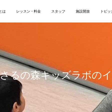
とは
レッスン・料金
スタッフ
施設開放
トピッ
ッ
ズ
ラ
ボ
の
イ
ン
ス
ト
ラ