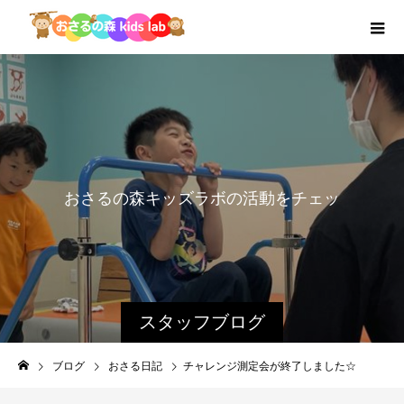
お
さ
る
の
森
キ
ッ
ズ
ラ
ボ
の
活
動
を
チ
ェ
ッ
ク
！
スタッフブログ
ブログ
おさる日記
チャレンジ測定会が終了しました☆