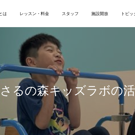
とは
レッスン・料金
スタッフ
施設開放
トピッ
の
森
キ
ッ
ズ
ラ
ボ
の
活
動
を