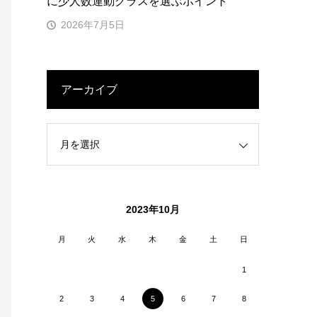
に少人数運動クラスを選ぶポイント
2026年7月5日
アーカイブ
2023年10月
月
火
水
木
金
土
日
1
2
3
4
5
6
7
8