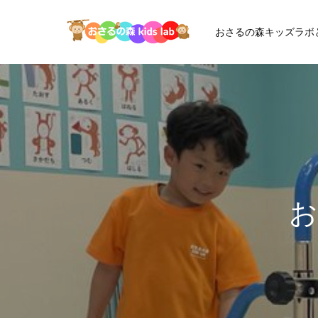
おさるの森キッズラボ
お
さ
る